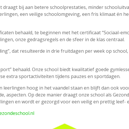
draagt bij aan betere schoolprestaties, minder schooluitval
lingen, een veilige schoolomgeving, een fris klimaat én he
icaten behaald, te beginnen met het certificaat “Sociaal-emo
ingen, onze gedragsregels en de sfeer in de klas centraal.
ng”, dat resulteerde in drie fruitdagen per week op school,
 Sport” behaald. Onze school biedt kwalitatief goede gymle
se extra sportactiviteiten tijdens pauzes en sportdagen.
leerlingen hoog in het vaandel staan en blijft dan ook vo
aspecten. Op deze manier draagt onze school als Gezonde 
ingen en wordt er gezorgd voor een veilig en prettig leef- e
ezondeschool.nl