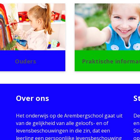
Ouders
Praktische informa
Over ons
S
Het onderwijs op de Arembergschool gaat uit
De
van de gelijkheid van alle geloofs- en of
en
levensbeschouwingen in die zin, dat een
St
leerling een persoonlijke levensbeschouwing
op