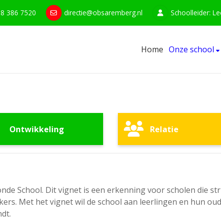
8 386 7520
directie@obsaremberg.nl
Schoolleider: L
Home
Onze school
Ontwikkeling
Relatie
onde School. Dit vignet is een erkenning voor scholen die s
s. Met het vignet wil de school aan leerlingen en hun oude
dt.