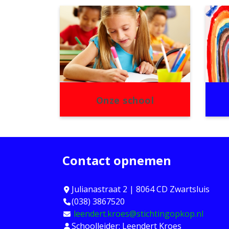
Onze school
Contact opnemen
Julianastraat 2 | 8064 CD Zwartsluis
(038) 3867520
leendert.kroes@stichtingopkop.nl
Schoolleider: Leendert Kroes