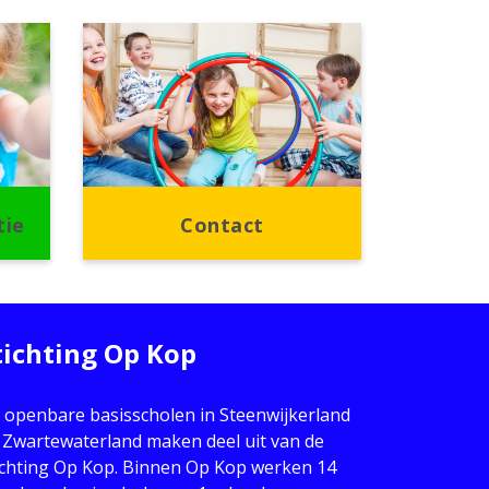
tie
Contact
tichting Op Kop
 openbare basisscholen in Steenwijkerland
 Zwartewaterland maken deel uit van de
ichting Op Kop. Binnen Op Kop werken 14