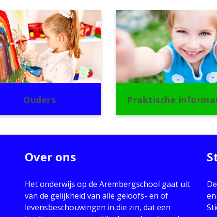
Ouders
Praktische informa
Over ons
S
Het onderwijs op de Arembergschool gaat uit
De
van de gelijkheid van alle geloofs- en of
en
levensbeschouwingen in die zin, dat een
St