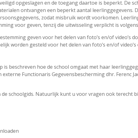
eiligd opgeslagen en de toegang daartoe is beperkt. De sc
materialen ontvangen een beperkt aantal leerlinggegevens. De
rsoonsgegevens, zodat misbruik wordt voorkomen. Leerling
ing voor geven, tenzij die uitwisseling verplicht is volgens
toestemming geven voor het delen van foto’s en/of video’s d
lijk worden gesteld voor het delen van foto’s en/of video’s 
op is beschreven hoe de school omgaat met haar leerlinggeg
n externe Functionaris Gegevensbescherming dhr. Ferenc Jac
 de schoolgids. Natuurlijk kunt u voor vragen ook terecht bij
wnloaden