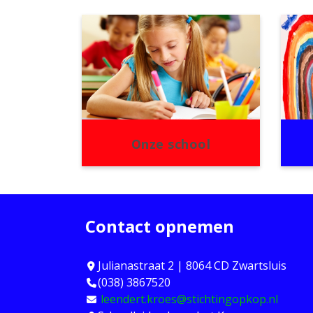
Onze school
Contact opnemen
Julianastraat 2 | 8064 CD Zwartsluis
(038) 3867520
leendert.kroes@stichtingopkop.nl