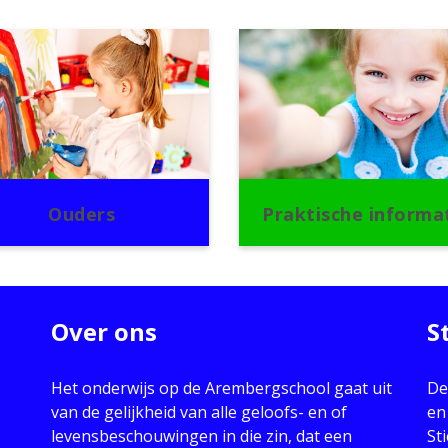
Ouders
Praktische informa
Over ons
S
Het onderwijs op de Arembergschool gaat uit
De
van de gelijkheid van alle geloofs- en of
en
levensbeschouwingen in die zin, dat een
St