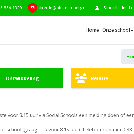
8 386 7520
directie@obsaremberg.nl
Schoolleider: L
Home
Onze school
Ho
Ontwikkeling
Relatie
este voor 8.15 uur via Social Schools een melding doen of ee
naar school (graag ook voor 8.15 uur). Telefoonnummer: 038