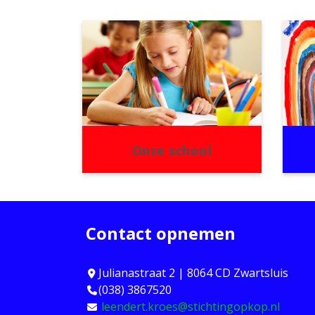
Onze school
Contact opnemen
Julianastraat 2 | 8064 CD Zwartsluis
(038) 3867520
leendert.kroes@stichtingopkop.nl