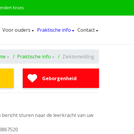
eendert Kroes
Voor ouders
Praktische info
Contact
me
»
Praktische info
»
Ziektemelding
Geborgenheid
n bericht sturen naar de leerkracht van uw
 3867520