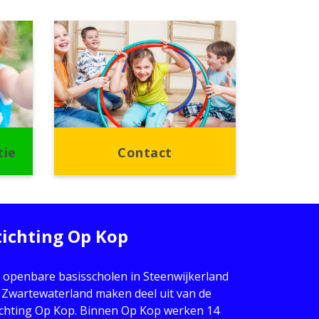
tie
Contact
tichting Op Kop
 openbare basisscholen in Steenwijkerland
 Zwartewaterland maken deel uit van de
ichting Op Kop. Binnen Op Kop werken 14